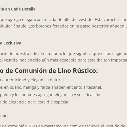
ia en Cada Detalle
ue agrega elegancia en cada detalle del vestido. Esta característica 
quier ángulo. Los botones forrados en la parte posterior añaden u
a Exclusiva
te de nuestra edición limitada, lo que significa que estás eligiend
 al vestido, haciéndolo aún más deseable para este día tan importa
o de Comunión de Lino Rústico:
a autenticidad y elegancia natural.
s en cuello, manga y falda añaden encanto artesanal.
palda y los botones agregan elegancia y sofisticación.
 de elegancia para este día especial.
nión
dos de comunión 2024 en martamolina.com y descubre el Vestido de 