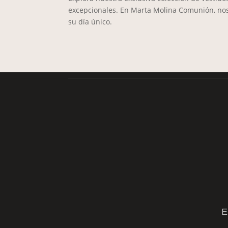
excepcionales. En Marta Molina Comunión, nos
su día único.
Pi
E