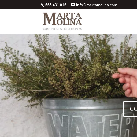
665 431 016
info@martamolina.com
C