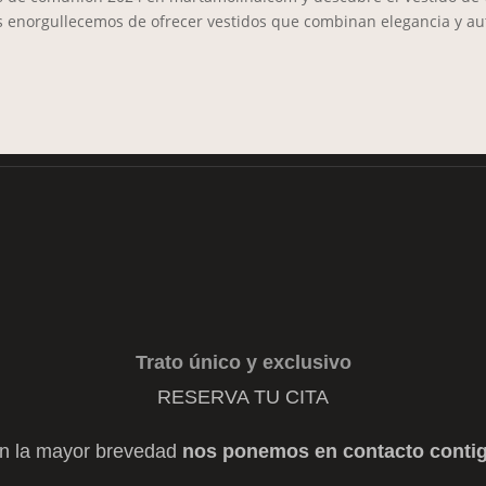
 enorgullecemos de ofrecer vestidos que combinan elegancia y aute
de cita. Mucha más varie
en tienda
Trato único y exclusivo
RESERVA TU CITA
n la mayor brevedad
nos ponemos en contacto conti