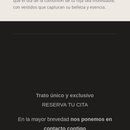
que el día de la comunión de tu hija sea inolvidable,
con vestidos que capturan su belleza y esencia.
Pide cita. Mucha
más variedad en
tienda
Trato único y exclusivo
RESERVA TU CITA
En la mayor brevedad
nos ponemos en
contacto contigo