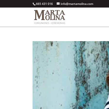
665 431 016
info@martamolina.com