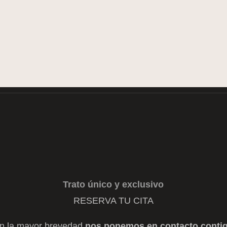
de cita. Mucha más varie
en tienda
Trato único y exclusivo
RESERVA TU CITA
n la mayor brevedad
nos ponemos en contacto conti