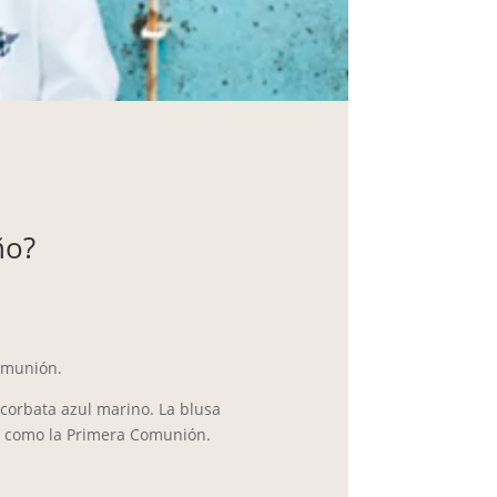
ño?
omunión.
 corbata azul marino. La blusa
al como la Primera Comunión.